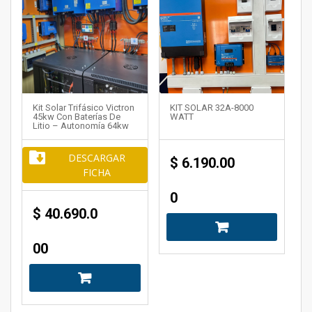
Kit Solar Trifásico Victron
KIT SOLAR 32A-8000
45kw Con Baterías De
WATT
Litio – Autonomía 64kw
DESCARGAR
$
6.190.00
FICHA
0
$
40.690.0
00