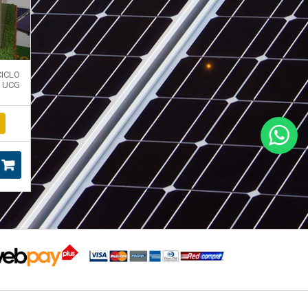
ICLO
 UCG