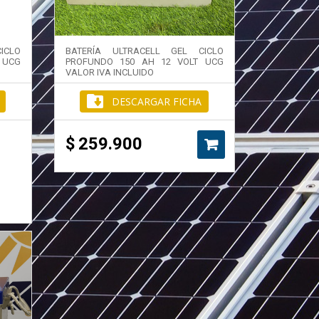
ICLO
BATERÍA ULTRACELL GEL CICLO
 UCG
PROFUNDO 150 AH 12 VOLT UCG
VALOR IVA INCLUIDO
DESCARGAR FICHA
$
259.900