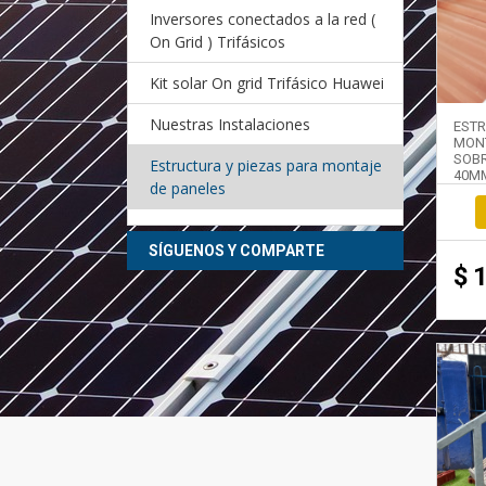
Inversores conectados a la red (
On Grid ) Trifásicos
Kit solar On grid Trifásico Huawei
Nuestras Instalaciones
EST
MON
SOB
Estructura y piezas para montaje
40M
de paneles
SÍGUENOS Y COMPARTE
$